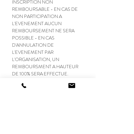
INSCRIPTION NON
REMBOURSABLE - EN CAS DE
NON PARTICIPATION A
L'EVENEMENT AUCUN
REMBOURSEMENT NE SERA
POSSIBLE - EN CAS
D'ANNULATION DE
L'EVENEMENT PAR
L'ORGANISATION, UN
REMBOURSMENT A HAUTEUR
DE 100% SERA EFFECTUE.
UN PERMIS DE CONDUIRE ET
UNE ASSURANCE AUTO EN
COURS DE VALIDITE EST
OBLIGATOIRE. MERCI DE
RESPECTER LE CODE DE LA
ROUTE, NOUS SOMMES SUR
ROUTE OUVERTE.