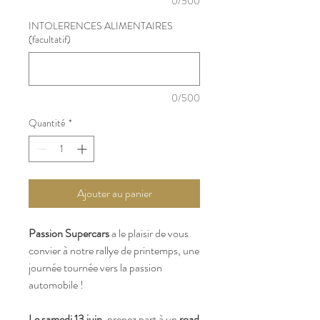
0/500
INTOLERENCES ALIMENTAIRES
(facultatif)
0/500
Quantité
*
Ajouter au panier
Passion Supercars
a le plaisir de vous
convier à notre rallye de printemps, une
journée tournée vers la passion
automobile !
Le samedi 13 juin
, prenez part à un
road