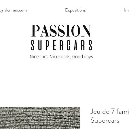
rgardenmuseum
Expositions
Im
Nice cars, Nice roads, Good days
Jeu de 7 fami
Supercars