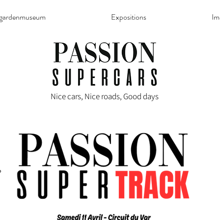
rgardenmuseum
Expositions
Im
Nice cars, Nice roads, Good days
S