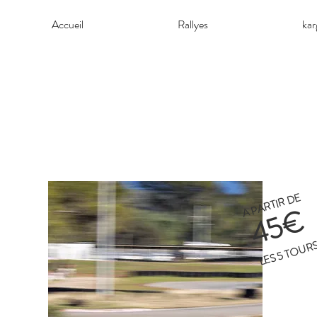
Accueil
Rallyes
ka
A PARTIR DE
45€
LES 5 TOUR