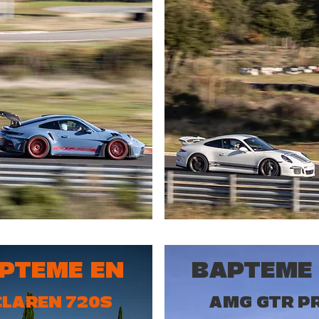
PTEME EN
BAPTEME
LAREN 720S
AMG GTR P