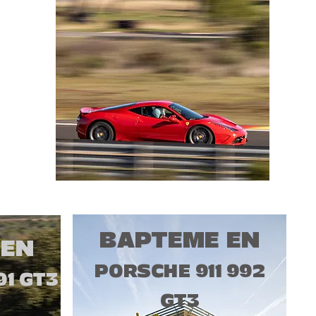
BAPTEME EN
 EN
PORSCHE 911 992
91 GT3
GT3