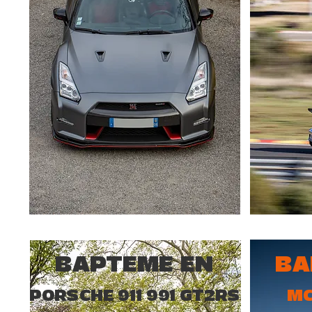
BAPTEME EN
BA
PORSCHE 911 991 GT2RS
MC