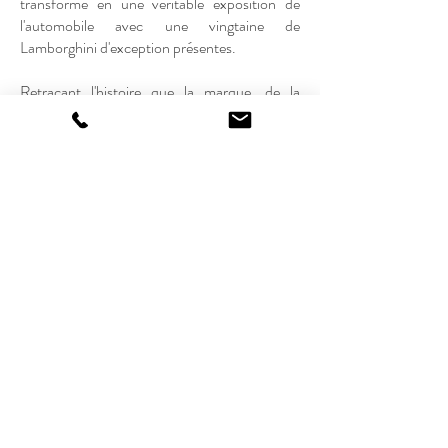
transforme en une véritable exposition de
l'automobile avec une vingtaine de
Lamborghini d'exception présentes.
Retraçant l'histoire que la marque, de la
mythique Miura à l'époustouflante Aventador
Ultimae, vous pourrez admirer les modèles les
plus emblématiques de la marque.
Horaires : 10h30 - 17h00
Adresse : Château d'Astros, Route de
Lorgues, 83550 Vidauban
Informations :
contact@passion-
supercars.com