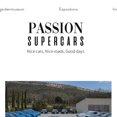
rgardenmuseum
Expositions
Im
Nice cars, Nice roads, Good days