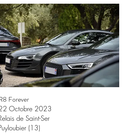
R8 Forever
22 Octobre 2023
Relais de Saint-Ser
Puyloubier (13)