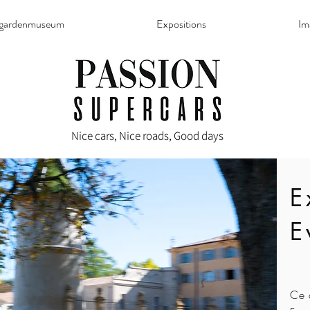
rgardenmuseum
Expositions
Im
Nice cars, Nice roads, Good days
E
E
Ce 