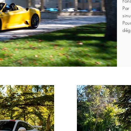
Fon
Par 
sin
Pour
dég